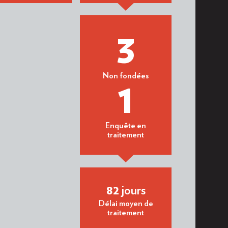
3
Non fondées
1
Enquête en
traitement
82
jours
Délai moyen de
traitement