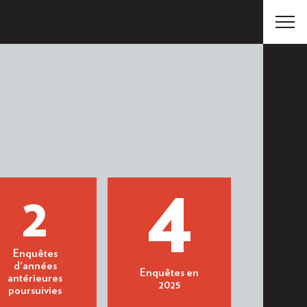
4
2
Enquêtes
d'années
Enquêtes en
antérieures
2025
poursuivies