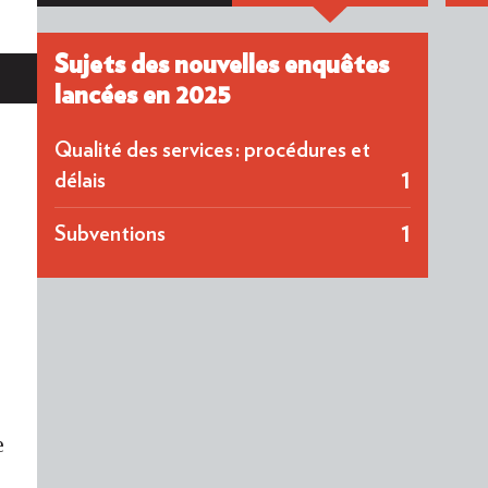
Sujets des nouvelles enquêtes
lancées en 2025
Qualité des services : procédures et
1
délais
1
Subventions
e