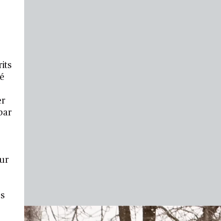
its
té
er
par
our
es