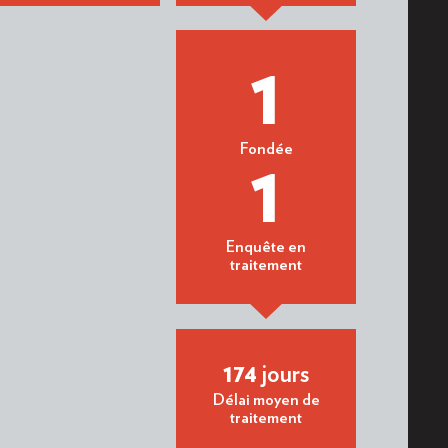
1
Fondée
1
Enquête en
traitement
174
jours
Délai moyen de
traitement