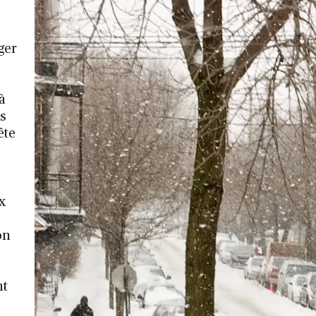
ger
à
és
ête
x
on
nt