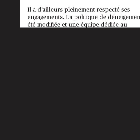
Il a d’ailleurs pleinement respecté ses
engagements. La politique de déneigemen
été modifiée et une équipe dédiée au
déneigement des débarcadères a été mis
sur pied. Il confirme une réduction
marquée des plaintes liées aux
débarcadères, en baisse d’environ 65 % p
rapport à l’hiver précédent.
La Ville s’est également engagée à mettre
place un mécanisme de priorisation du
déneigement lors de tempêtes
exceptionnelles, afin d’intervenir d’abord
dans les secteurs où la mobilité est la plu
critique.