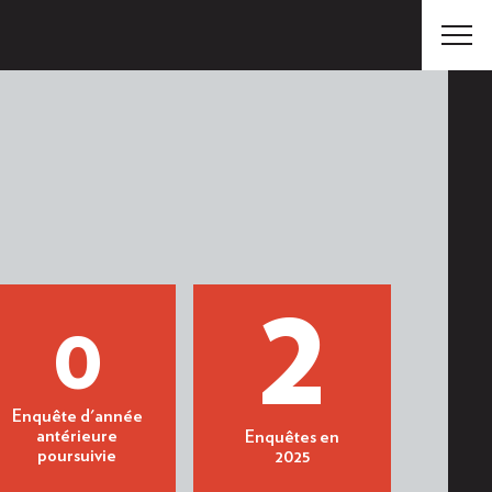
2
0
Enquête d'année
antérieure
Enquêtes en
poursuivie
2025