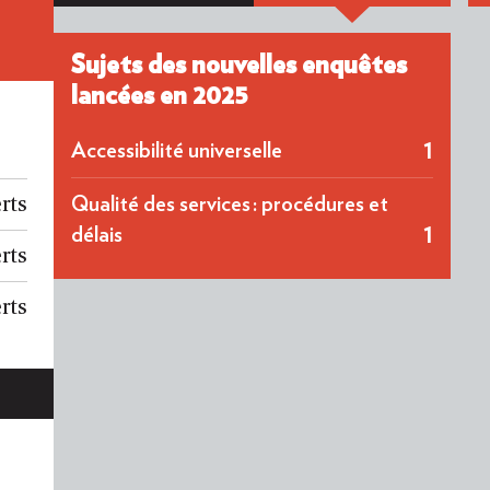
Sujets des nouvelles enquêtes
lancées en 2025
1
Accessibilité universelle
Qualité des services : procédures et
rts
1
délais
rts
rts