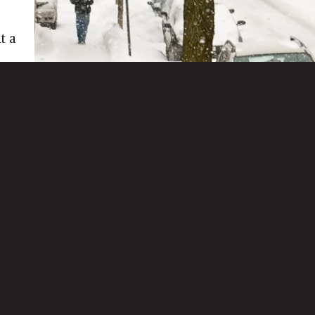
t a
e
ar
 en
s